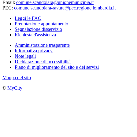
Email:
comune.scandolara@unionemunicipia.it
PEC:
comune.scandolara-ravara@pec.regione.lombardia.it
Leggi le FAQ
Prenotazione appuntamento
Segnalazione disservizio
Richiesta d'assistenza
Amministrazione trasparente
Informativa privacy
Note legali
Dichiarazione di accessibilità
Piano di miglioramento del sito e dei servizi
Mappa del sito
©
MyCity