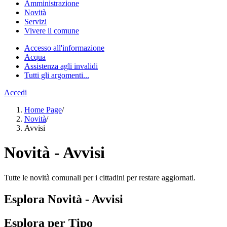
Amministrazione
Novità
Servizi
Vivere il comune
Accesso all'informazione
Acqua
Assistenza agli invalidi
Tutti gli argomenti...
Accedi
Home Page
/
Novità
/
Avvisi
Novità - Avvisi
Tutte le novità comunali per i cittadini per restare aggiornati.
Esplora Novità - Avvisi
Esplora per Tipo