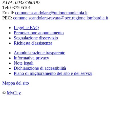
P.IVA: 00327580197
Tel: 037595101
Email:
comune.scandolara@unionemunicipia.it
PEC:
comune.scandolara-ravara@pec.regione.lombardia.it
Leggi le FAQ
Prenotazione appuntamento
Segnalazione disservizio
Richiesta d'assistenza
Amministrazione trasparente
Informativa privacy
Note legali
Dichiarazione di accessibilità
Piano di miglioramento del sito e dei servizi
Mappa del sito
©
MyCity