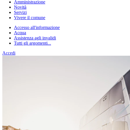
Amministrazione
Novità
Servizi
Vivere il comune
Accesso all'informazione
Acqua
Assistenza agli invalidi
Tutti gli argomenti...
Accedi