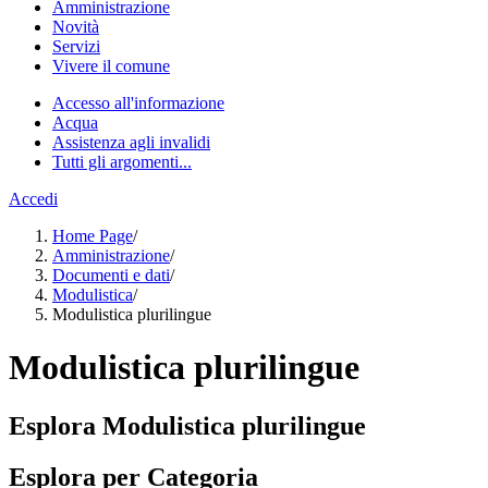
Amministrazione
Novità
Servizi
Vivere il comune
Accesso all'informazione
Acqua
Assistenza agli invalidi
Tutti gli argomenti...
Accedi
Home Page
/
Amministrazione
/
Documenti e dati
/
Modulistica
/
Modulistica plurilingue
Modulistica plurilingue
Esplora Modulistica plurilingue
Esplora per Categoria