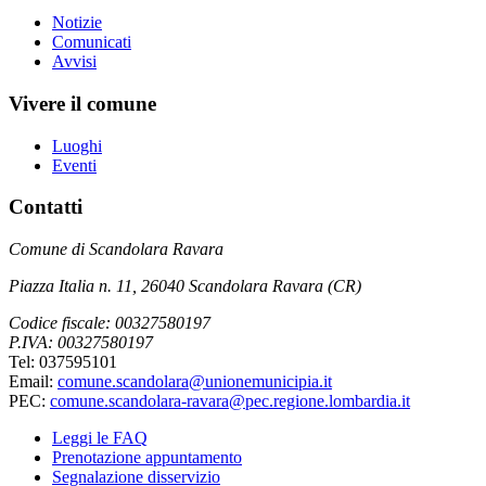
Notizie
Comunicati
Avvisi
Vivere il comune
Luoghi
Eventi
Contatti
Comune di Scandolara Ravara
Piazza Italia n. 11, 26040 Scandolara Ravara (CR)
Codice fiscale: 00327580197
P.IVA: 00327580197
Tel: 037595101
Email:
comune.scandolara@unionemunicipia.it
PEC:
comune.scandolara-ravara@pec.regione.lombardia.it
Leggi le FAQ
Prenotazione appuntamento
Segnalazione disservizio